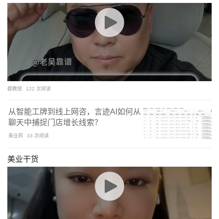
都教授
122 次阅读
从智能工牌到线上网咨，言迹AI如何从
聊天中捕捉门店增长线索？
美业邦
33 次阅读
美业干货