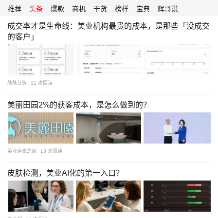
跳
推荐
头条
爆款
商机
干货
榜样
宝典
辉哥说
至
成交率才是生命线：美业机构最贵的成本，是那些「没成交
内
的客户」
容
脉脉艾灸
11 次阅读
美丽田园2%的获客成本，是怎么做到的？
美业店长之家
13 次阅读
皮肤检测，美业AI化的第一入口？