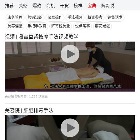
跳
推荐
头条
爆款
商机
干货
榜样
宝典
辉哥说
至
店务管理
营销知识
仪器操作
手法视频
薪资参考
销售话术
内
容
美养课堂
手把手教育
辉哥说美业
说点晓事
麻花老张
视频 | 暖宫益肾按摩手法视频教学
美容院老板内参
1,229 次阅读
美容院 | 肝胆排毒手法