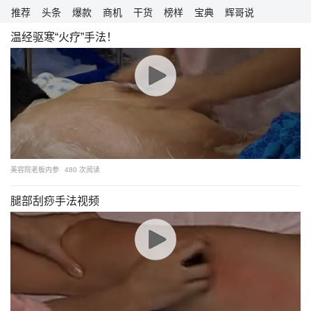
跳
推荐
头条
爆款
商机
干货
榜样
宝典
辉哥说
至
温经驱寒“火疗”手法！
内
容
美容院老板内参
480 次阅读
腿部刮痧手法视频