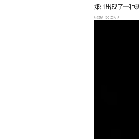
跳
郑州出现了一种
至
都教授
50 次阅读
内
容