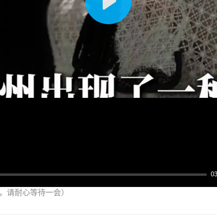
播
放
03
，请耐心等待一会）