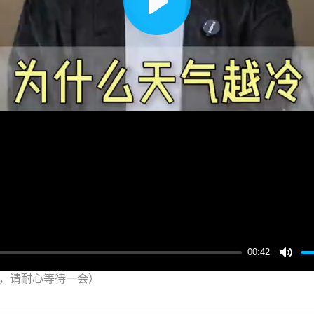
播
放
00:42
，请耐心等待一会）