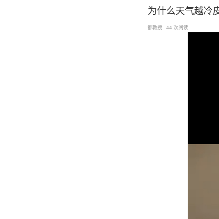
跳
为什么天气越冷
至
都教授
44 次阅读
内
容