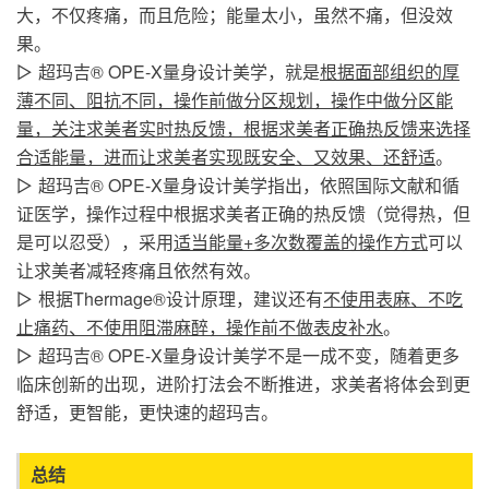
大，不仅疼痛，而且危险；能量太小，虽然不痛，但没效
果。
超玛吉®
OPE-X量身设计美学，就是
根据面部组织的厚
▷
薄不同、阻抗不同，操作前做分区规划，操作中做分区能
量，关注求美者实时热反馈，根据求美者正确热反馈来选择
合适能量，进而让求美者实现既安全、又效果、还舒适
。
超玛吉® OPE-X量身设计美学指出，依照国际文献和循
▷
证医学，操作过程中根据求美者正确的热反馈（觉得热，但
是可以忍受），采用
适当能量+多次数覆盖的操作方式
可以
让求美者减轻疼痛且依然有效。
根据
Thermage®
设计原理，建议还有
不使用表麻、不吃
▷
止痛药、不使用阻滞麻醉，操作前不做表皮补水
。
超玛吉® OPE-X量身设计美学不是一成不变，随着更多
▷
临床创新的出现，
进阶打法会不断推进，求美者将体会到更
舒适，更智能，更快速的超玛吉。
总结