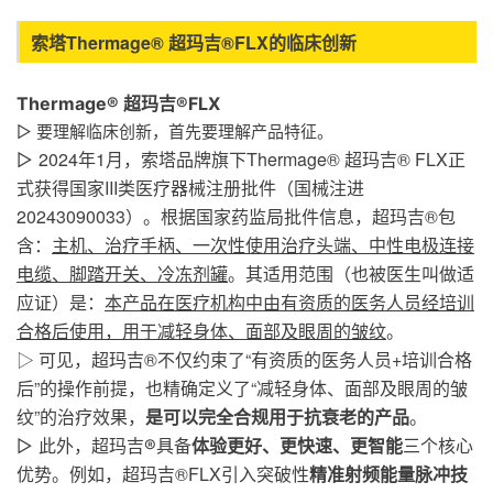
索塔Thermage® 超玛吉®FLX的临床创新
‍‍‍‍‍‍‍‍Thermage® 超玛吉®FLX
▷ 要理解临床创新，首先要理解产品特征。
2024年1月，索塔品牌旗下Thermage® 超玛吉® FLX正
▷
式获得国家III类医疗器械注册批件（国械注进
20243090033）。根据
国家药监局
批件信息，
超玛吉®
包
含：
主机、治疗手柄、一次性使用治疗头端、中性电极连接
电缆、脚踏开关、冷冻剂罐
。其适用范围（也被医生叫做适
应证）是：
本产品在医疗机构中由有资质的医务人员经培训
合格后使用，用于减轻身体、面部及眼周的皱纹
。
▷ 可见，
超玛吉®
不仅约束了“有资质的医务人员+培训合格
后”的操作前提，也精确定义了“减轻身体、面部及眼周的皱
纹”的治疗效果，
是可以完全合规用于抗衰老的产品
。
▷ 此外，
超玛吉®具备
体验更好、
更快速、更智能
三个核心
超玛吉®FLX引入突破性
精准射频能量脉冲技
优势。例如，