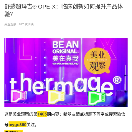
跳
舒感超玛吉® OPE-X：临床创新如何提升产品体
至
验？
内
容
美业观察
187 次阅读
这是美业观察的第
1405
期内容；新朋友请点标题下蓝字或搜索微信
号
mygc360
关注。