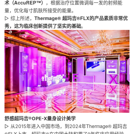
术（AccuREP™）
，根据治疗位置微调每一发的射频能
量，优化每寸肌肤所接受的能量。
Thermage® 超玛吉®FLX的产品素质非常优
▷ 综上所述，
秀，这为临床创新提供了坚实的基础
。
舒感超玛吉®OPE-
X
量身设计美学
Thermage® 超玛吉
▷ 从2015年进入中国市场，到2024年
®FLX上市，
超玛吉®在中国大陆积累了9年临床应用经验。