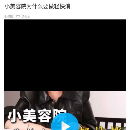
跳
小美容院为什么要做轻快消
至
都教授
278 次阅读
内
容