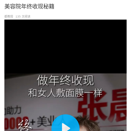
跳
美容院年终收现秘籍
至
都教授
135 次阅读
内
容