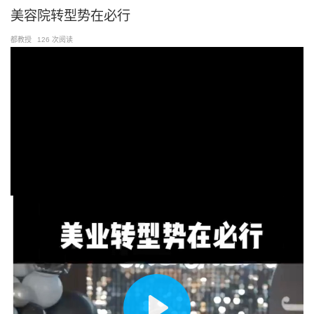
跳
美容院转型势在必行
至
都教授
126 次阅读
内
容