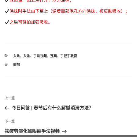
涂抹时手法由下至上（逆着面部毛孔方向涂抹，被皮肤吸收）；
之后可轻拍加强吸收。
分
头条
、
头条
、
手法视频
、
宝典
、
手把手教育
类
标
面部
签
文
上
上一篇
章
一
今日问答 | 春节后有什么解腻消滞方法？
导
篇
航
文
下
下一篇
章
一
祛疲劳淡化黑眼圈手法视频
篇