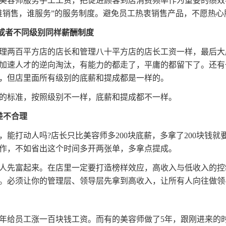
美容师服务手工工资，把促进顾客到店消费频率作为重要的绩效
谁销售，谁服务”的服务制度。避免员工热衷销售产品，不愿热心
，或者不同级别同样薪酬制度
理两百平方店的店长和管理八十平方店的店长工资一样，最后大
加速人才的逆向淘汰，有能力的都走了，平庸的都留下了。还有
，但店里面所有级别的底薪和提成都是一样的。
的标准，按照级别不一样，底薪和提成都不一样。
差不合理
，能打动人吗?店长只比美容师多200块底薪，多拿了200块钱就
作，不如省出这个时间多开两张单，多拿点提成。
人先富起来。在店里一定要打造榜样效应，高收入与低收入的控制
。必须让你的管理层、领导层先拿到高收入，让所有人向往做领
年给员工涨一百块钱工资。而有的美容师做了5年，跟刚进来的