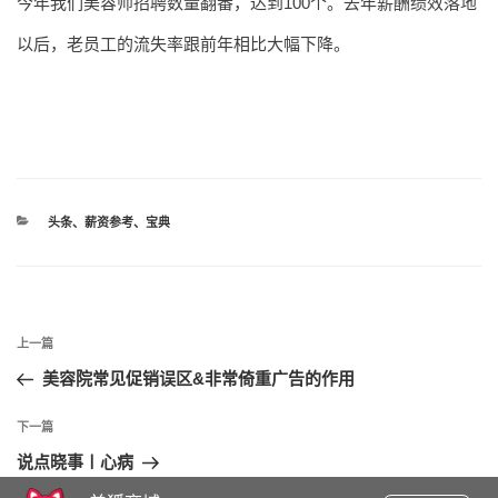
今年我们美容师招聘数量翻番，达到100个。去年薪酬绩效落地
以后，老员工的流失率跟前年相比大幅下降。
分
头条
、
薪资参考
、
宝典
类
文
上
上一篇
章
一
美容院常见促销误区&非常倚重广告的作用
导
篇
航
文
下
下一篇
章
一
说点晓事〡心病
篇