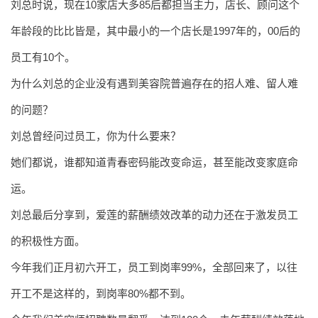
刘
总时说，现在10家店大多85后都担当主力，店长、顾问这个
年龄段的比比皆是，其中最小的一个店长是1997年的，00后的
员工有10个。
为什么
刘
总的企业没有遇到美容院普遍存在的招人难、留人难
的问题？
刘
总曾经问过员工，你为什么要来？
她们都说，谁都知道青春密码能改变命运，甚至能改变家庭命
运。
刘
总最后分享到，爱莲的薪酬绩效改革的动力还在于激发员工
的积极性方面。
今年我们正月初六开工，员工到岗率99%，全部回来了，以往
开工不是这样的，到岗率80%都不到。