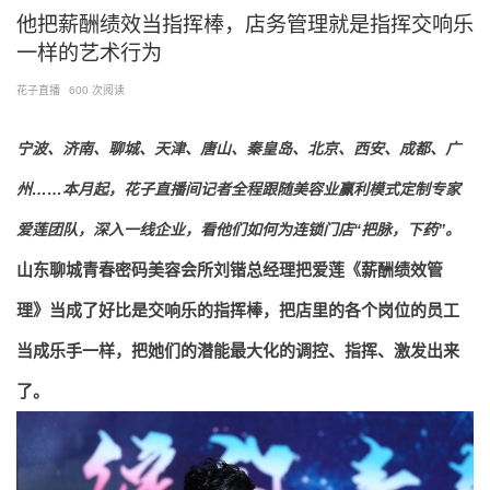
跳
他把薪酬绩效当指挥棒，店务管理就是指挥交响乐
至
一样的艺术行为
内
容
花子直播
600 次阅读
宁波、济南、聊城、天津、唐山、秦皇岛、北京、西安、成都、广
州……本月起，花子直播间记者全程跟随美容业赢利模式定制专家
爱莲团队，深入一线企业，看他们如何为连锁门店“把脉，下药”。
山东聊城青春密码美容会所刘锴总经理把爱莲《薪酬绩效管
理》当成了好比是交响乐的指挥棒，把店里的各个岗位的员工
当成乐手一样，把她们的潜能最大化的调控、指挥、激发出来
了。